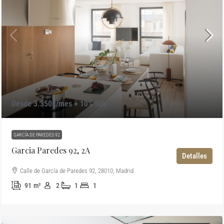
Desde 3.350€/mes + 10% IVA
GARCÍA DE PAREDES 92
Garcia Paredes 92, 2A
Detalles
Calle de García de Paredes 92, 28010, Madrid
91
m²
2
1
1