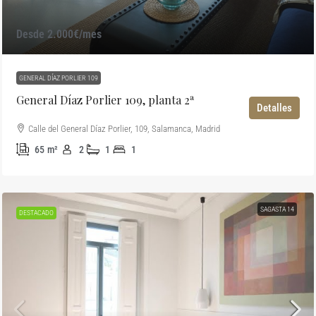
Desde 2.000€/mes
GENERAL DÍAZ PORLIER 109
General Díaz Porlier 109, planta 2ª
Detalles
Calle del General Díaz Porlier, 109, Salamanca, Madrid
65
m²
2
1
1
SAGASTA 14
DESTACADO