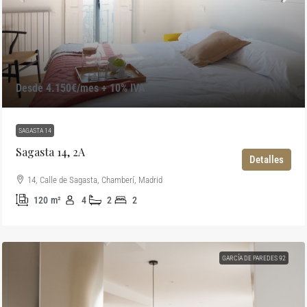
Desde 4.150€/mes + 10% IVA
SAGASTA 14
Sagasta 14, 2A
Detalles
14, Calle de Sagasta, Chamberí, Madrid
120
m²
4
2
2
GARCÍA DE PAREDES 92