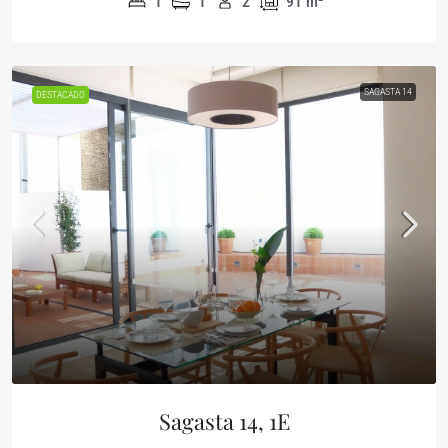
1
1
2
91
m²
SAGASTA 14
DESTACADO
Sagasta 14, 1E