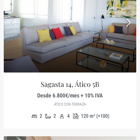
Sagasta 14, Ático 5B
Desde 6.800€/mes + 10% IVA
ÁTICO CON TERRAZA
2
2
4
120
m² (+100)