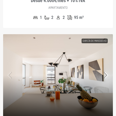
Desde 4.000€/mes + 10% IVA
APARTAMENTO
1
2
2
95
m²
GARCÍA DE PAREDES 92