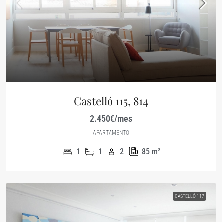
Castelló 115, 814
2.450€/mes
APARTAMENTO
1
1
2
85
m²
CASTELLÓ 117