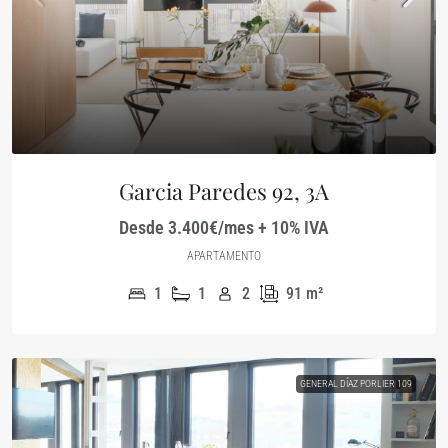
Garcia Paredes 92, 3A
Desde 3.400€/mes + 10% IVA
APARTAMENTO
1
1
2
91
m²
GENERAL DÍAZ PORLIER 109