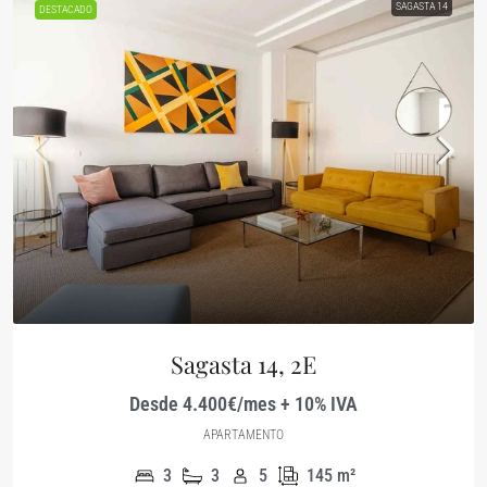
SAGASTA 14
DESTACADO
Sagasta 14, 2E
Desde 4.400€/mes + 10% IVA
APARTAMENTO
3
3
5
145
m²