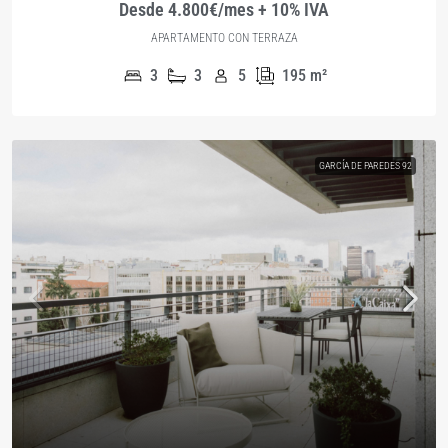
Desde 4.800€/mes + 10% IVA
APARTAMENTO CON TERRAZA
3
3
5
195
m²
GARCÍA DE PAREDES 92