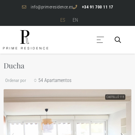
info@primeresidence.es
+34 91 700 11 17
ES
EN
Ducha
54 Apartamentos
Ordenar por
CASTELLÓ 115