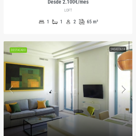
Desde 2.100€/mes
LOFT
1
1
2
65
m²
SAGASTA 14
DESTACADO