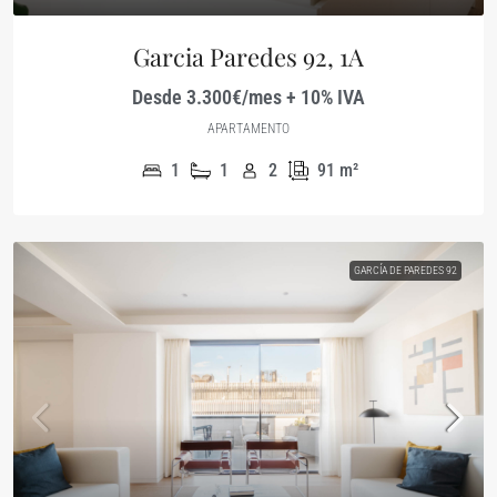
Garcia Paredes 92, 1A
Desde 3.300€/mes + 10% IVA
APARTAMENTO
1
1
2
91
m²
GARCÍA DE PAREDES 92