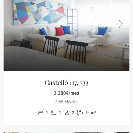
Castelló 117, 733
2.300€/mes
APARTAMENTO
1
1
2
75
m²