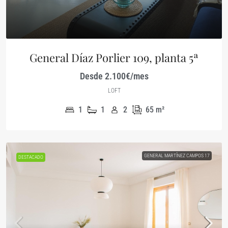
General Díaz Porlier 109, planta 5ª
Desde 2.100€/mes
LOFT
1
1
2
65
m²
GENERAL MARTÍNEZ CAMPOS 17
DESTACADO