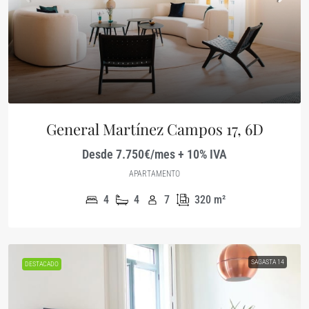
General Martínez Campos 17, 6D
Desde 7.750€/mes + 10% IVA
APARTAMENTO
4
4
7
320
m²
SAGASTA 14
DESTACADO