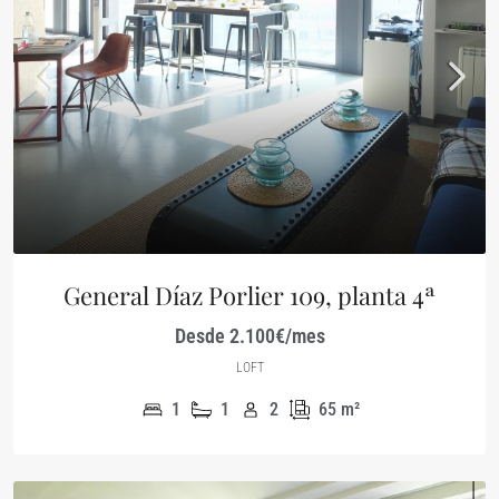
General Díaz Porlier 109, planta 4ª
Desde 2.100€/mes
LOFT
1
1
2
65
m²