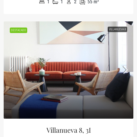
1
1
2
55
m²
VILLANUEVA 8
DESTACADO
Villanueva 8, 3I