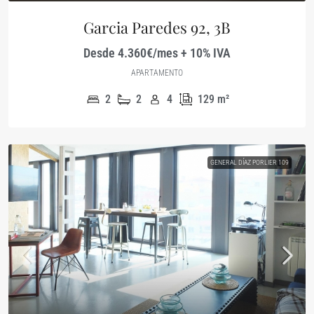
Garcia Paredes 92, 3B
Desde 4.360€/mes + 10% IVA
APARTAMENTO
2
2
4
129
m²
GENERAL DÍAZ PORLIER 109