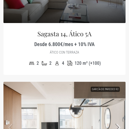
Sagasta 14, Ático 5A
Desde 6.800€/mes + 10% IVA
ÁTICO CON TERRAZA
2
2
4
120
m² (+100)
GARCÍA DE PAREDES 92