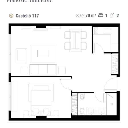
−
Size:
70 m²
1
2
Castelló 117