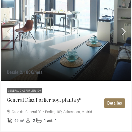
Desde 2.100€/mes
GENERAL DÍAZ PORLIER 109
General Díaz Porlier 109, planta 5ª
Detalles
Calle del General Díaz Porlier, 109, Salamanca, Madrid
65
m²
2
1
1