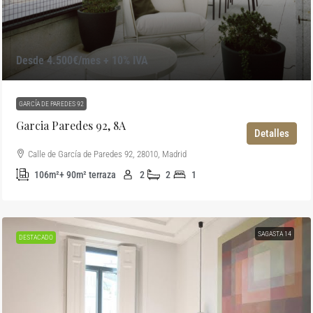
Desde 4.500€/mes + 10% IVA
GARCÍA DE PAREDES 92
Garcia Paredes 92, 8A
Detalles
Calle de García de Paredes 92, 28010, Madrid
106m²+ 90m² terraza
2
2
1
SAGASTA 14
DESTACADO