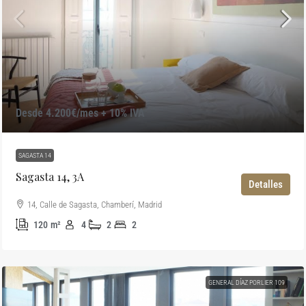
Desde 4.200€/mes + 10% IVA
SAGASTA 14
Sagasta 14, 3A
Detalles
14, Calle de Sagasta, Chamberí, Madrid
120
m²
4
2
2
GENERAL DÍAZ PORLIER 109