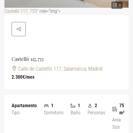
8
Castelló 117, 733
" role="img">
Castelló 117, 733
Calle de Castelló 117, Salamanca, Madrid
2.300€
/mes
Apartamento
1
1
2
75
Tipo
Dormitorio
Baño
Personas
m²
Area
Size