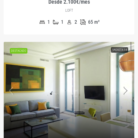
Desde 2.100€/mes
LOFT
1
1
2
65
m²
SAGASTA 14
DESTACADO