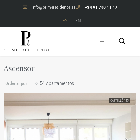
info@primeresidence.es
+34 91 700 11 17
ES
EN
Ascensor
54 Apartamentos
Ordenar por
CASTELLÓ 115