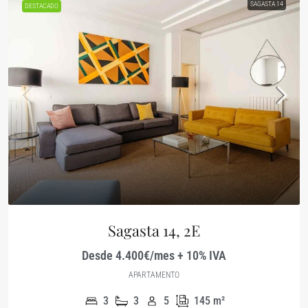
SAGASTA 14
DESTACADO
Sagasta 14, 2E
Desde 4.400€/mes + 10% IVA
APARTAMENTO
3
3
5
145
m²