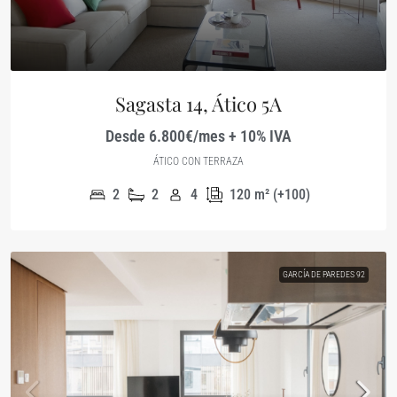
Sagasta 14, Ático 5A
Desde 6.800€/mes + 10% IVA
ÁTICO CON TERRAZA
2
2
4
120
m² (+100)
GARCÍA DE PAREDES 92