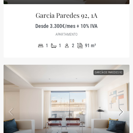
Garcia Paredes 92, 1A
Desde 3.300€/mes + 10% IVA
APARTAMENTO
1
1
2
91
m²
GARCÍA DE PAREDES 92