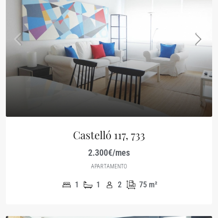
Castelló 117, 733
2.300€/mes
APARTAMENTO
1
1
2
75
m²