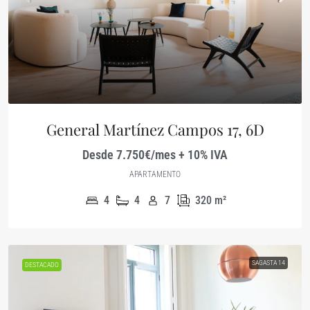
General Martínez Campos 17, 6D
Desde 7.750€/mes + 10% IVA
APARTAMENTO
4
4
7
320
m²
SAGASTA 14
DESTACADO