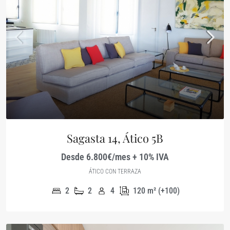
Sagasta 14, Ático 5B
Desde 6.800€/mes + 10% IVA
ÁTICO CON TERRAZA
2
2
4
120
m² (+100)