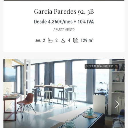
Garcia Paredes 92, 3B
Desde 4.360€/mes + 10% IVA
APARTAMENTO
2
2
4
129
m²
GENERAL DÍAZ PORLIER 109