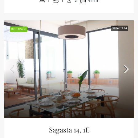
1
1
2
91
m²
SAGASTA 14
DESTACADO
Sagasta 14, 1E