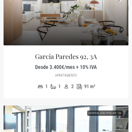
Garcia Paredes 92, 3A
Desde 3.400€/mes + 10% IVA
APARTAMENTO
1
1
2
91
m²
GENERAL DÍAZ PORLIER 109