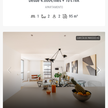
Desde 4.000€/mes + 10% IVA
APARTAMENTO
1
2
2
95
m²
GARCÍA DE PAREDES 92