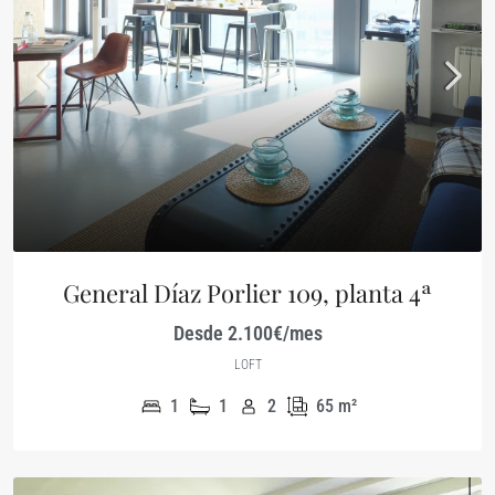
General Díaz Porlier 109, planta 4ª
Desde 2.100€/mes
LOFT
1
1
2
65
m²