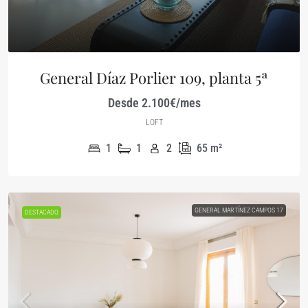
General Díaz Porlier 109, planta 5ª
Desde 2.100€/mes
LOFT
1
1
2
65
m²
GENERAL MARTÍNEZ CAMPOS 17
DESTACADO