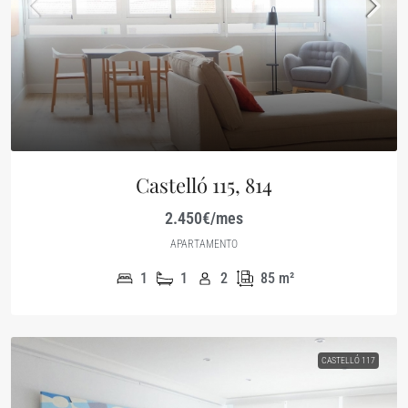
Castelló 115, 814
2.450€/mes
APARTAMENTO
1
1
2
85
m²
CASTELLÓ 117