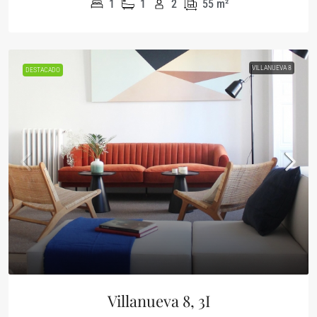
1
1
2
55
m²
VILLANUEVA 8
DESTACADO
Villanueva 8, 3I