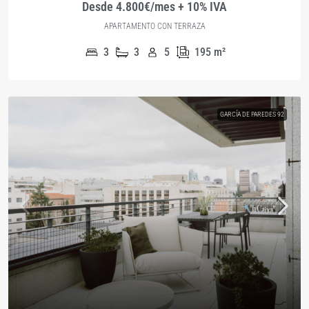
Desde 4.800€/mes + 10% IVA
APARTAMENTO CON TERRAZA
3
3
5
195
m²
GARCÍA DE PAREDES 92