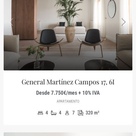
General Martínez Campos 17, 6I
Desde 7.750€/mes + 10% IVA
APARTAMENTO
4
4
7
320
m²