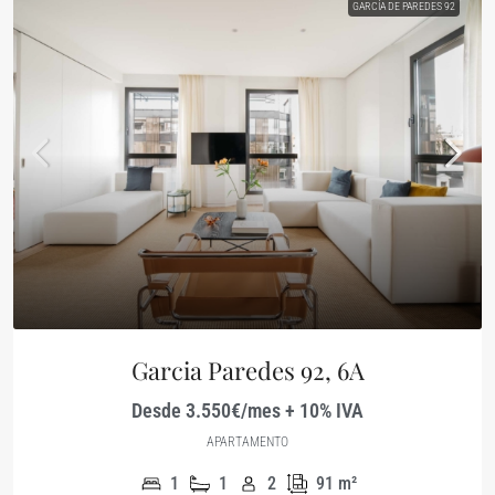
GARCÍA DE PAREDES 92
Garcia Paredes 92, 6A
Desde 3.550€/mes + 10% IVA
APARTAMENTO
1
1
2
91
m²