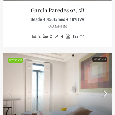
Garcia Paredes 92, 5B
Desde 4.450€/mes + 10% IVA
APARTAMENTO
2
2
4
129
m²
SAGASTA 14
DESTACADO