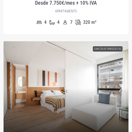
Desde 7.750€/mes + 10% IVA
APARTAMENTO
4
4
7
320
m²
GARCÍA DE PAREDES 92