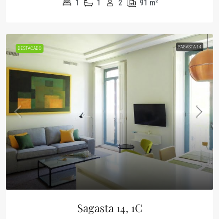
1
1
2
91
m²
SAGASTA 14
DESTACADO
Sagasta 14, 1C