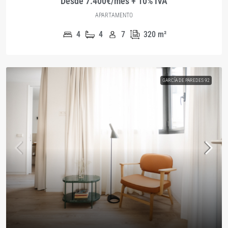
Desde 7.400€/mes + 10% IVA
APARTAMENTO
4
4
7
320
m²
GARCÍA DE PAREDES 92