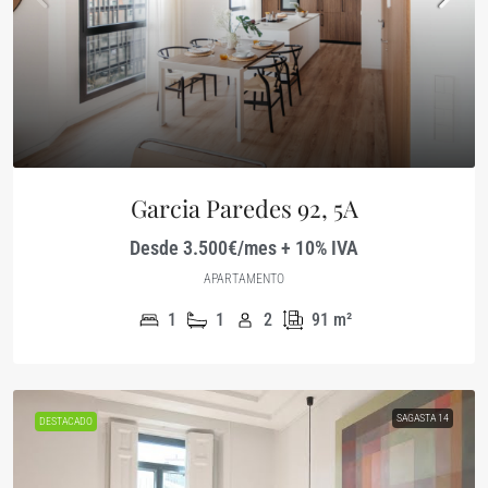
Garcia Paredes 92, 5A
Desde 3.500€/mes + 10% IVA
APARTAMENTO
1
1
2
91
m²
SAGASTA 14
DESTACADO