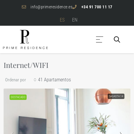
info@primeresidence.es
+34 91 700 11 17
ES
EN
Internet/WIFI
41 Apartamentos
Ordenar por
SAGASTA 14
DESTACADO