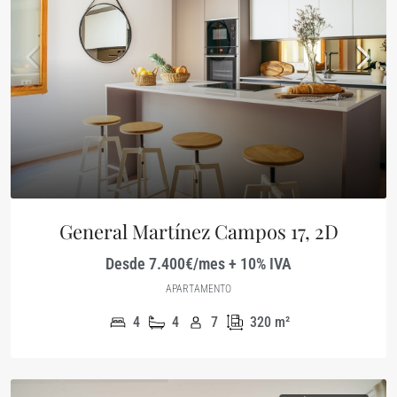
General Martínez Campos 17, 2D
Desde 7.400€/mes + 10% IVA
APARTAMENTO
4
4
7
320
m²