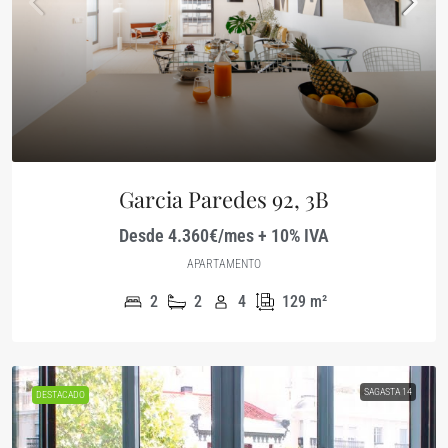
Garcia Paredes 92, 3B
Desde 4.360€/mes + 10% IVA
APARTAMENTO
2
2
4
129
m²
SAGASTA 14
DESTACADO