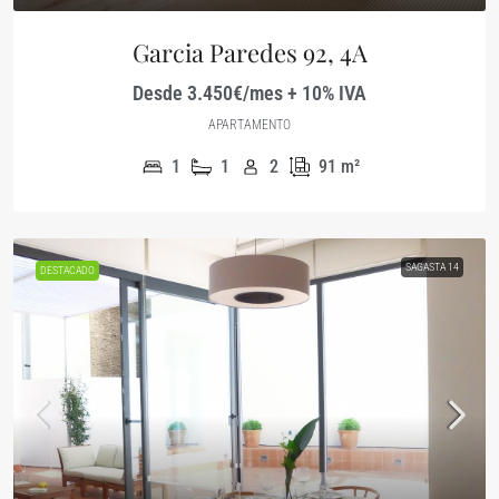
Garcia Paredes 92, 4A
Desde 3.450€/mes + 10% IVA
APARTAMENTO
1
1
2
91
m²
SAGASTA 14
DESTACADO