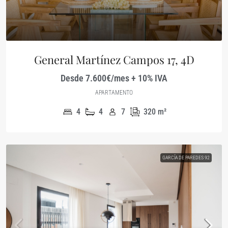
General Martínez Campos 17, 4D
Desde 7.600€/mes + 10% IVA
APARTAMENTO
4
4
7
320
m²
GARCÍA DE PAREDES 92