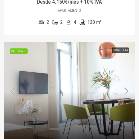
Desde 4.150€/mes + 10% IVA
APARTAMENTO
2
2
4
120
m²
SAGASTA 14
DESTACADO