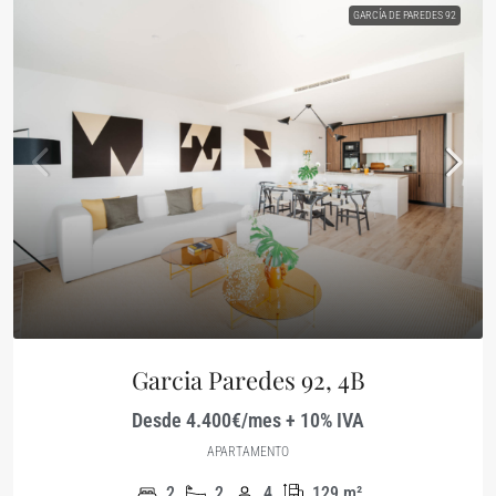
GARCÍA DE PAREDES 92
Garcia Paredes 92, 4B
Desde 4.400€/mes + 10% IVA
APARTAMENTO
2
2
4
129
m²