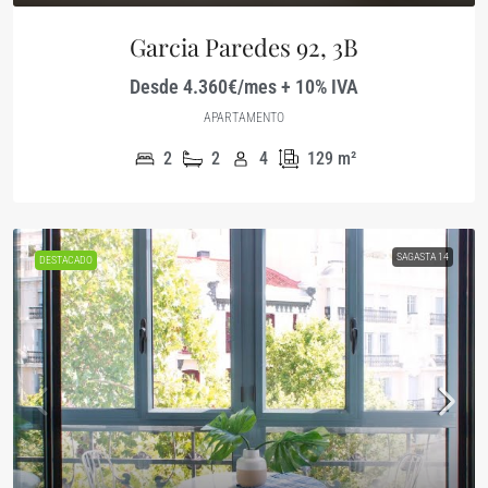
Garcia Paredes 92, 3B
Desde 4.360€/mes + 10% IVA
APARTAMENTO
2
2
4
129
m²
SAGASTA 14
DESTACADO