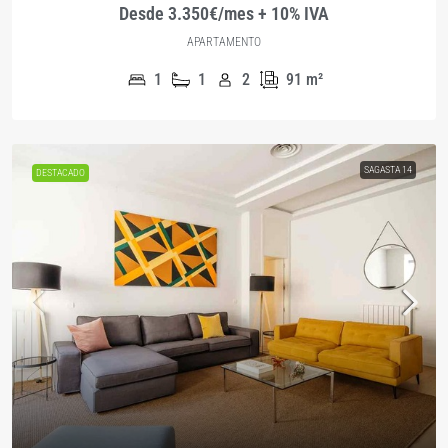
Desde 3.350€/mes + 10% IVA
APARTAMENTO
1
1
2
91
m²
SAGASTA 14
DESTACADO