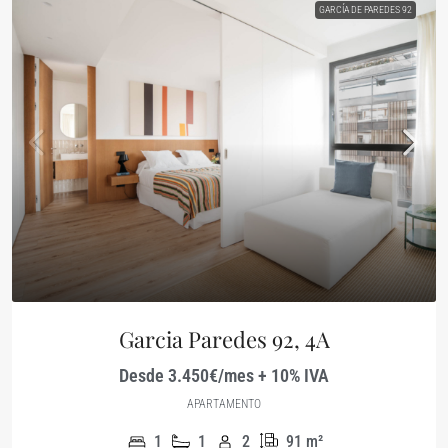
GARCÍA DE PAREDES 92
Garcia Paredes 92, 4A
Desde 3.450€/mes + 10% IVA
APARTAMENTO
1
1
2
91
m²