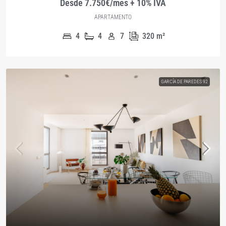
Desde 7.750€/mes + 10% IVA
APARTAMENTO
4
4
7
320
m²
GARCÍA DE PAREDES 92