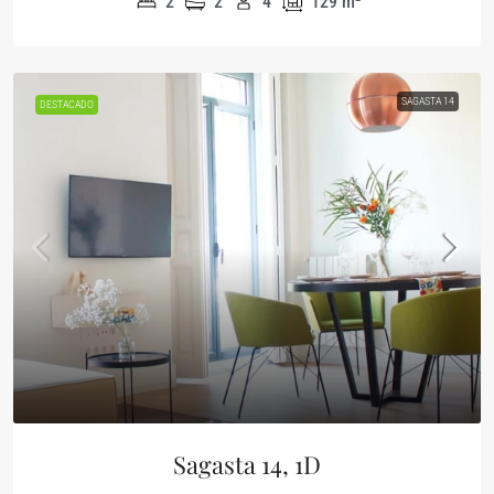
2
2
4
129
m²
SAGASTA 14
DESTACADO
Sagasta 14, 1D