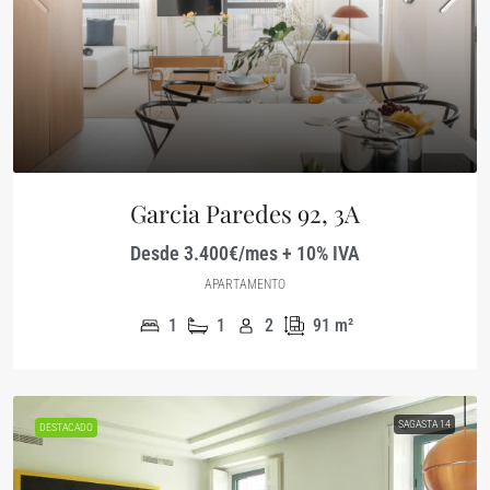
Garcia Paredes 92, 3A
Desde 3.400€/mes + 10% IVA
APARTAMENTO
1
1
2
91
m²
SAGASTA 14
DESTACADO