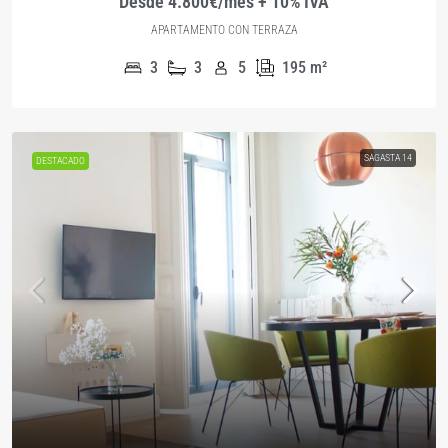
Desde 4.800€/mes + 10% IVA
APARTAMENTO CON TERRAZA
3
3
5
195
m²
SAGASTA 14
DESTACADO