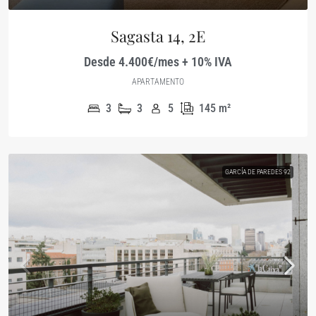
Sagasta 14, 2E
Desde 4.400€/mes + 10% IVA
APARTAMENTO
3
3
5
145
m²
GARCÍA DE PAREDES 92