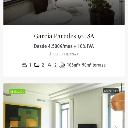
Garcia Paredes 92, 8A
Desde 4.500€/mes + 10% IVA
ÁTICO CON TERRAZA
1
2
2
106m²+ 90m² terraza
SAGASTA 14
DESTACADO