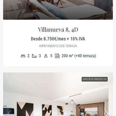
Villanueva 8, 4D
Desde 8.750€/mes + 10% IVA
APARTAMENTO CON TERRAZA
2
3
5
200
m² (+40 terraza)
GARCÍA DE PAREDES 92