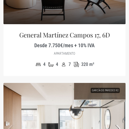
General Martínez Campos 17, 6D
Desde 7.750€/mes + 10% IVA
APARTAMENTO
4
4
7
320
m²
GARCÍA DE PAREDES 92