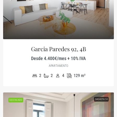
Garcia Paredes 92, 4B
Desde 4.400€/mes + 10% IVA
APARTAMENTO
2
2
4
129
m²
SAGASTA 14
DESTACADO