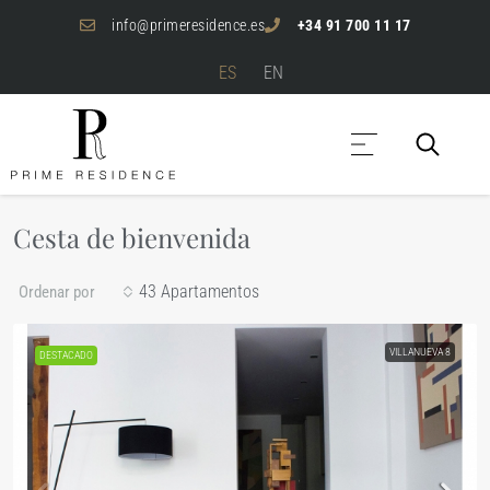
info@primeresidence.es
+34 91 700 11 17
ES
EN
Cesta de bienvenida
43 Apartamentos
Ordenar por
VILLANUEVA 8
DESTACADO