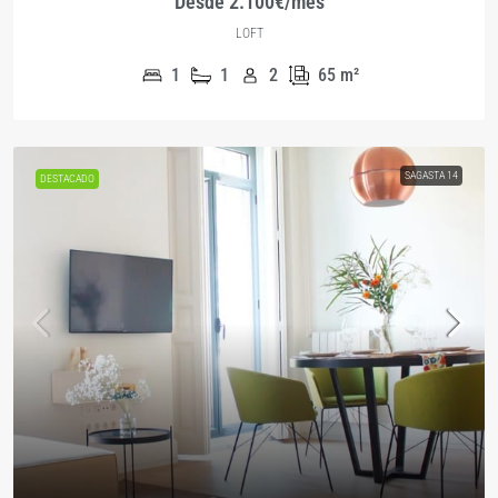
Desde 2.100€/mes
LOFT
1
1
2
65
m²
SAGASTA 14
DESTACADO