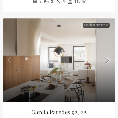
2
2
4
110
m²
GARCÍA DE PAREDES 92
Garcia Paredes 92, 2A