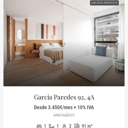
GARCÍA DE PAREDES 92
Garcia Paredes 92, 4A
Desde 3.450€/mes + 10% IVA
APARTAMENTO
1
1
2
91
m²