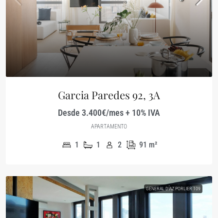
Garcia Paredes 92, 3A
Desde 3.400€/mes + 10% IVA
APARTAMENTO
1
1
2
91
m²
GENERAL DÍAZ PORLIER 109