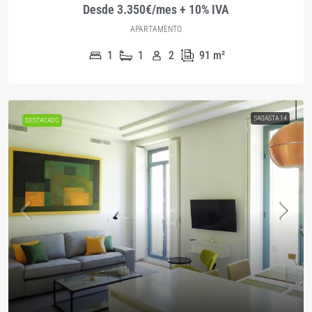
Desde 3.350€/mes + 10% IVA
APARTAMENTO
1
1
2
91
m²
SAGASTA 14
DESTACADO