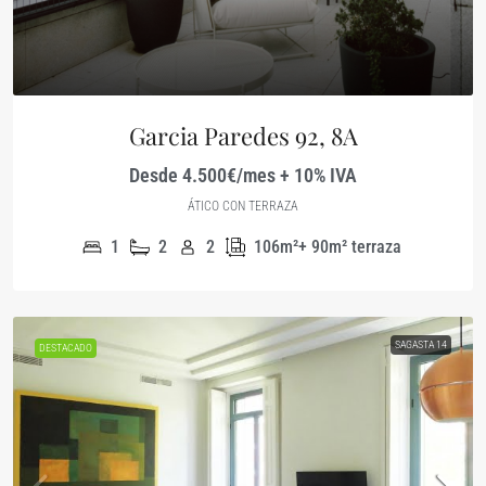
Garcia Paredes 92, 8A
Desde 4.500€/mes + 10% IVA
ÁTICO CON TERRAZA
1
2
2
106m²+ 90m² terraza
SAGASTA 14
DESTACADO