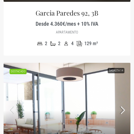
Garcia Paredes 92, 3B
Desde 4.360€/mes + 10% IVA
APARTAMENTO
2
2
4
129
m²
SAGASTA 14
DESTACADO