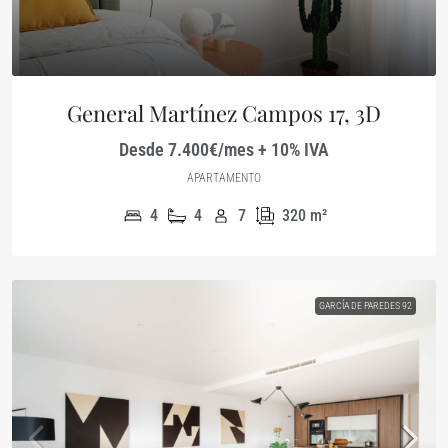
General Martínez Campos 17, 3D
Desde 7.400€/mes + 10% IVA
APARTAMENTO
4
4
7
320
m²
GARCÍA DE PAREDES 92