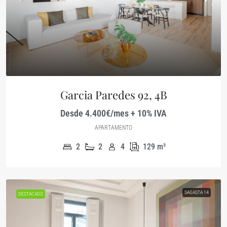
Garcia Paredes 92, 4B
Desde 4.400€/mes + 10% IVA
APARTAMENTO
2
2
4
129
m²
SAGASTA 14
DESTACADO