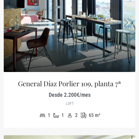
General Díaz Porlier 109, planta 7ª
Desde 2.200€/mes
LOFT
1
1
2
65
m²