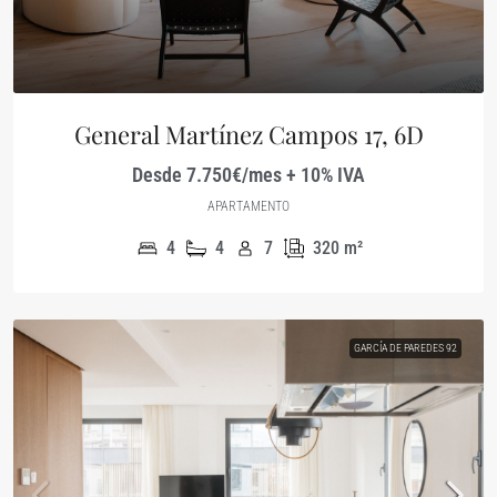
General Martínez Campos 17, 6D
Desde 7.750€/mes + 10% IVA
APARTAMENTO
4
4
7
320
m²
GARCÍA DE PAREDES 92