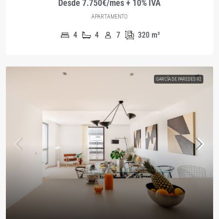
Desde 7.750€/mes + 10% IVA
APARTAMENTO
4
4
7
320
m²
GARCÍA DE PAREDES 92