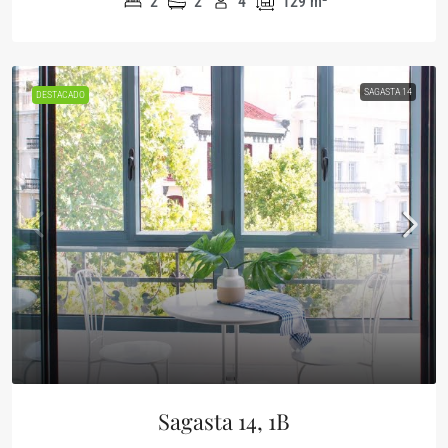
2
2
4
129
m²
SAGASTA 14
DESTACADO
Sagasta 14, 1B