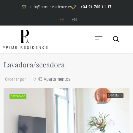
info@primeresidence.es
+34 91 700 11 17
ES
EN
Lavadora/secadora
43 Apartamentos
Ordenar por
SAGASTA 14
DESTACADO