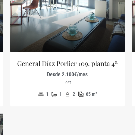
General Díaz Porlier 109, planta 4ª
Desde 2.100€/mes
LOFT
1
1
2
65
m²