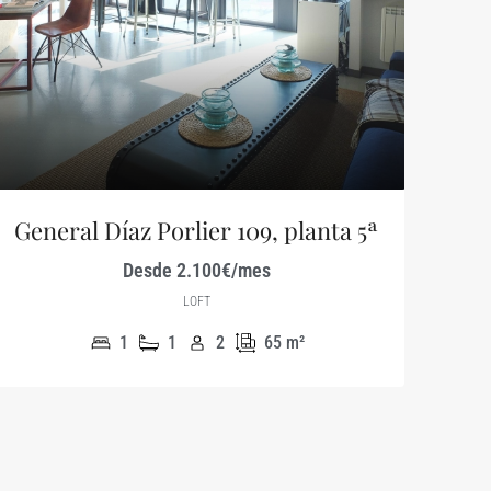
General Díaz Porlier 109, planta 5ª
Desde 2.100€/mes
LOFT
1
1
2
65
m²