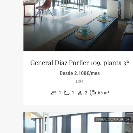
General Díaz Porlier 109, planta 3ª
Desde 2.100€/mes
LOFT
1
1
2
65
m²
GENERAL DÍAZ PORLIER 109