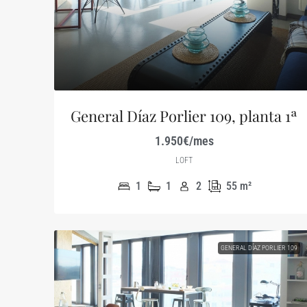
General Díaz Porlier 109, planta 1ª
1.950€/mes
LOFT
1
1
2
55
m²
GENERAL DÍAZ PORLIER 109