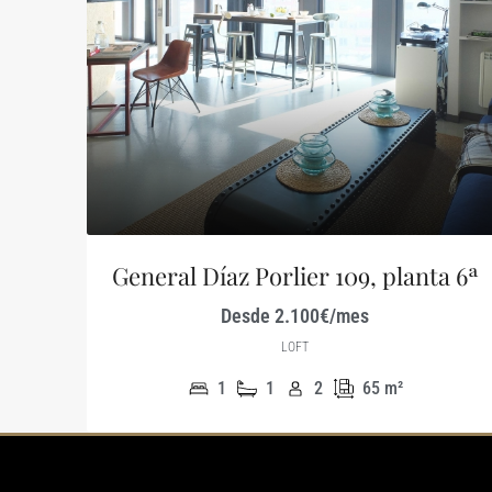
General Díaz Porlier 109, planta 6ª
Desde 2.100€/mes
LOFT
1
1
2
65
m²