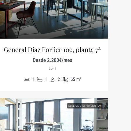
General Díaz Porlier 109, planta 7ª
Desde 2.200€/mes
LOFT
1
1
2
65
m²
GENERAL DÍAZ PORLIER 109