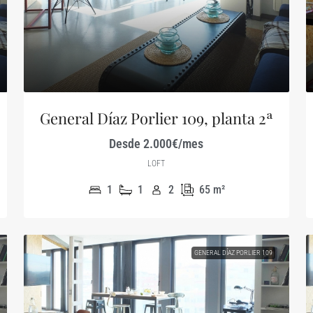
General Díaz Porlier 109, planta 2ª
Desde 2.000€/mes
LOFT
1
1
2
65
m²
GENERAL DÍAZ PORLIER 109