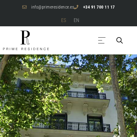
info@primeresidence.es
+34 91 700 11 17
ES
EN