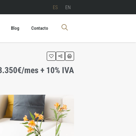
ES
EN
Blog
Contacto
3.350€/mes + 10% IVA