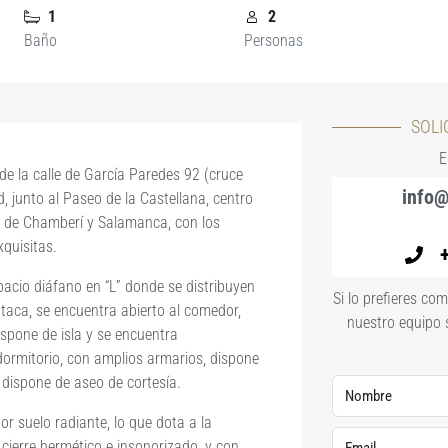
1
2
Baño
Personas
SOLI
E
de la calle de García Paredes 92 (cruce
info@
, junto al Paseo de la Castellana, centro
os de Chamberí y Salamanca, con los
quisitas.
pacio diáfano en “L” donde se distribuyen
Si lo prefieres co
utaca, se encuentra abierto al comedor,
nuestro equipo 
ispone de isla y se encuentra
ormitorio, con amplios armarios, dispone
dispone de aseo de cortesía.
r suelo radiante, lo que dota a la
cierre hermético e insonorizado, y con