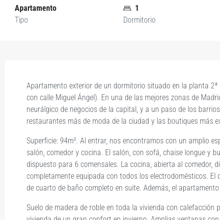
Apartamento
1
Tipo
Dormitorio
Apartamento exterior de
un dormitorio
situado en la planta 2ª 
con calle Miguel Ángel). En una de las mejores zonas de Madrid
neurálgico de negocios de la capital, y a un paso de los barri
restaurantes más de moda de la ciudad y las boutiques más ex
Superficie:
94m²
. Al entrar, nos encontramos con un amplio es
salón, comedor y cocina. El salón, con sofá, chaise longue y b
dispuesto para 6 comensales. La cocina, abierta al comedor, d
completamente equipada con todos los electrodomésticos. El d
de cuarto de baño completo en suite. Además, el apartamento 
Suelo de madera de roble en toda la vivienda con calefacción po
vivienda de un gran confort en invierno. Amplias ventanas con 