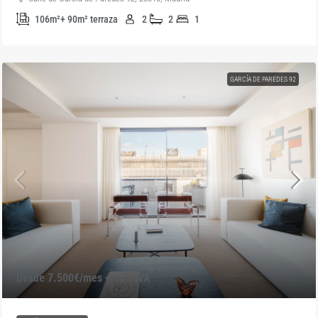
106m²+ 90m² terraza
2
2
1
GARCÍA DE PAREDES 92
Desde 7.500€/mes + 10% IVA