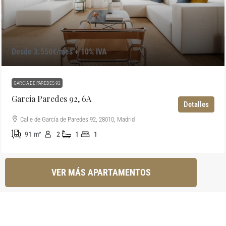
Desde 3.550€/mes + 10% IVA
GARCÍA DE PAREDES 92
Garcia Paredes 92, 6A
Detalles
Calle de García de Paredes 92, 28010, Madrid
91
m²
2
1
1
VER MÁS APARTAMENTOS