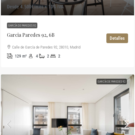
Desde 4.500€/mes + 10% IVA
GARCÍA DE PAREDES 92
Garcia Paredes 92, 6B
Detalles
Calle de García de Paredes 92, 28010, Madrid
129
m²
4
2
2
GARCÍA DE PAREDES 92