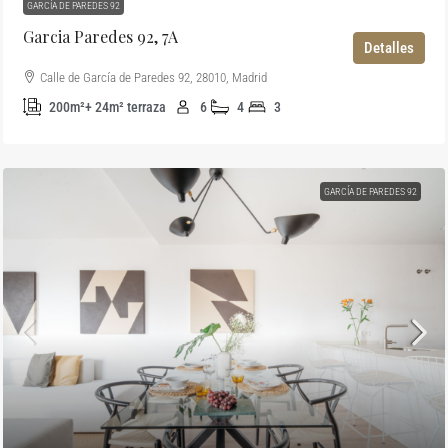
GARCÍA DE PAREDES 92
Garcia Paredes 92, 7A
Detalles
Calle de García de Paredes 92, 28010, Madrid
200m²+ 24m² terraza
6
4
3
GARCÍA DE PAREDES 92