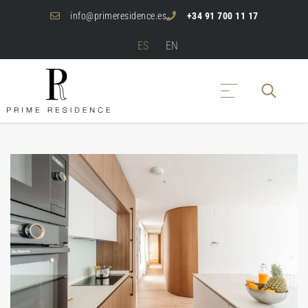
info@primeresidence.es
+34 91 700 11 17
ES
EN