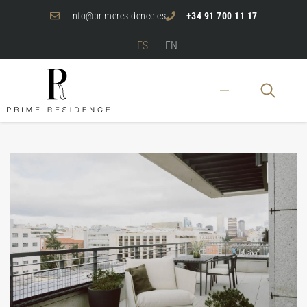
info@primeresidence.es
+34 91 700 11 17
ES
EN