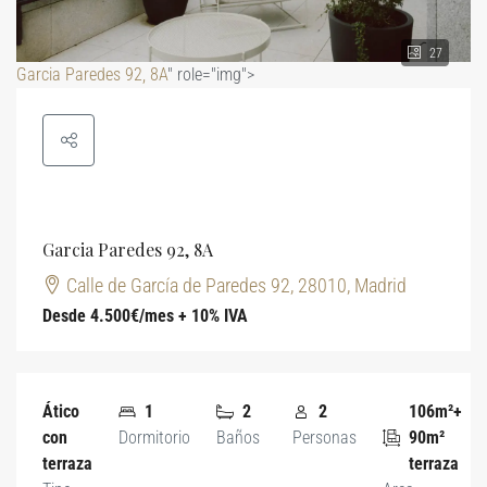
27
Garcia Paredes 92, 8A
" role="img">
Garcia Paredes 92, 8A
Calle de García de Paredes 92, 28010, Madrid
Desde 4.500€/mes + 10% IVA
Ático
1
2
2
106m²+
con
Dormitorio
Baños
Personas
90m²
terraza
terraza