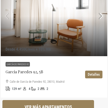
Desde 4.450€/mes + 10% IVA
GARCÍA DE PAREDES 92
Garcia Paredes 92, 5B
Detalles
Calle de García de Paredes 92, 28010, Madrid
129
m²
4
2
2
VER MÁS APARTAMENTOS