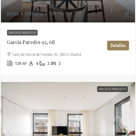
Desde 4.500€/mes + 10% IVA
GARCÍA DE PAREDES 92
Garcia Paredes 92, 6B
Detalles
Calle de García de Paredes 92, 28010, Madrid
129
m²
4
2
2
GARCÍA DE PAREDES 92