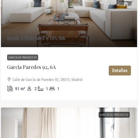
Desde 3.550€/mes + 10% IVA
GARCÍA DE PAREDES 92
Garcia Paredes 92, 6A
Detalles
Calle de García de Paredes 92, 28010, Madrid
91
m²
2
1
1
GARCÍA DE PAREDES 92