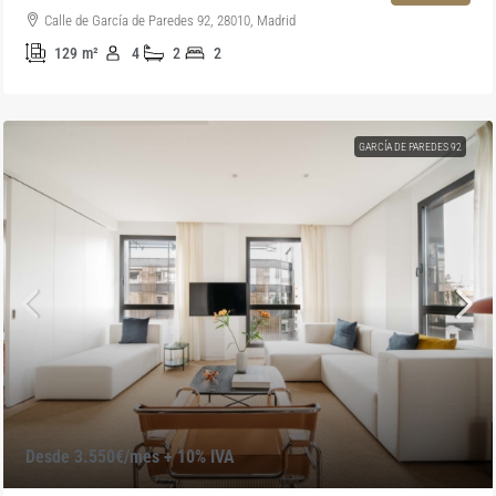
Calle de García de Paredes 92, 28010, Madrid
129
m²
4
2
2
GARCÍA DE PAREDES 92
Desde 3.550€/mes + 10% IVA