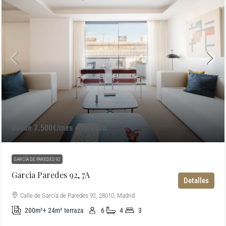
Desde 7.500€/mes + 10% IVA
GARCÍA DE PAREDES 92
Garcia Paredes 92, 7A
Detalles
Calle de García de Paredes 92, 28010, Madrid
200m²+ 24m² terraza
6
4
3