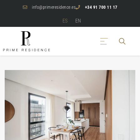
info@primeresidence.es
+34 91 700 11 17
ES
EN