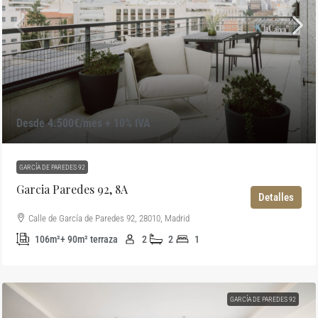
Desde 4.500€/mes + 10% IVA
GARCÍA DE PAREDES 92
Garcia Paredes 92, 8A
Detalles
Calle de García de Paredes 92, 28010, Madrid
106m²+ 90m² terraza
2
2
1
GARCÍA DE PAREDES 92