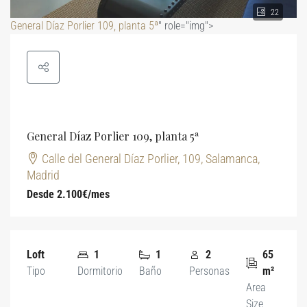
22
General Díaz Porlier 109, planta 5ª
" role="img">
General Díaz Porlier 109, planta 5ª
Calle del General Díaz Porlier, 109, Salamanca,
Madrid
Desde 2.100€/mes
Loft
1
1
2
65
Tipo
Dormitorio
Baño
Personas
m²
Area
Size