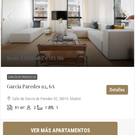
Desde 3.550€/mes + 10% IVA
GARCÍA DE PAREDES 92
Garcia Paredes 92, 6A
Detalles
Calle de García de Paredes 92, 28010, Madrid
91
m²
2
1
1
VER MÁS APARTAMENTOS