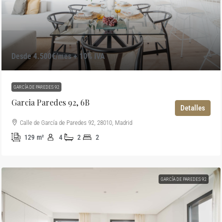
Desde 4.500€/mes + 10% IVA
GARCÍA DE PAREDES 92
Garcia Paredes 92, 6B
Detalles
Calle de García de Paredes 92, 28010, Madrid
129
m²
4
2
2
GARCÍA DE PAREDES 92