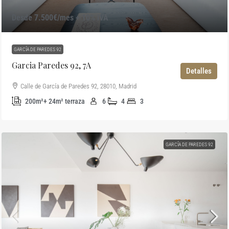
Desde 7.500€/mes + 10% IVA
GARCÍA DE PAREDES 92
Garcia Paredes 92, 7A
Detalles
Calle de García de Paredes 92, 28010, Madrid
200m²+ 24m² terraza
6
4
3
GARCÍA DE PAREDES 92