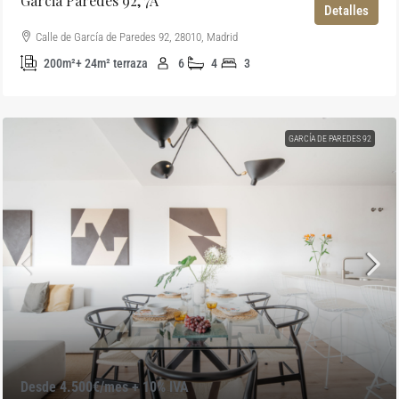
Garcia Paredes 92, 7A
Detalles
Calle de García de Paredes 92, 28010, Madrid
200m²+ 24m² terraza
6
4
3
GARCÍA DE PAREDES 92
Desde 4.500€/mes + 10% IVA