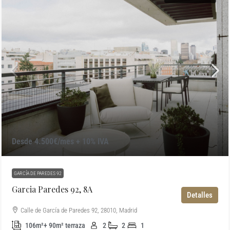
Desde 4.500€/mes + 10% IVA
GARCÍA DE PAREDES 92
Garcia Paredes 92, 8A
Detalles
Calle de García de Paredes 92, 28010, Madrid
106m²+ 90m² terraza
2
2
1