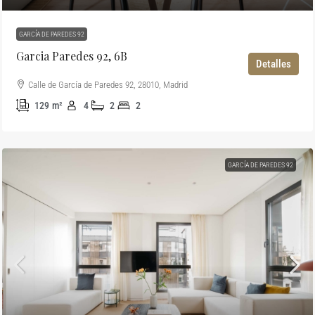
GARCÍA DE PAREDES 92
Garcia Paredes 92, 6B
Detalles
Calle de García de Paredes 92, 28010, Madrid
129
m²
4
2
2
GARCÍA DE PAREDES 92