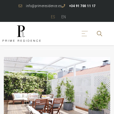
info@primeresidence.es
+34 91 700 11 17
ES
EN