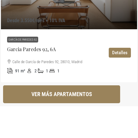
Desde 3.550€/mes + 10% IVA
GARCÍA DE PAREDES 92
Garcia Paredes 92, 6A
Detalles
Calle de García de Paredes 92, 28010, Madrid
91
m²
2
1
1
VER MÁS APARTAMENTOS