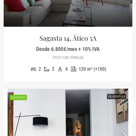
Sagasta 14, Ático 5A
Desde 6.800€/mes + 10% IVA
ÁTICO CON TERRAZA
2
2
4
120
m² (+100)
VILLANUEVA 8
DESTACADO