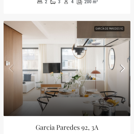
2
3
4
200
m²
GARCÍA DE PAREDES 92
Garcia Paredes 92, 3A