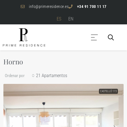
info@primeresidence.es
+34 91 700 11 17
ES
EN
Horno
21 Apartamentos
Ordenar por
CASTELLÓ 115