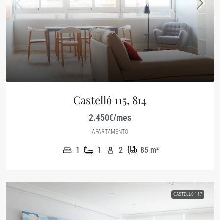
Castelló 115, 814
2.450€/mes
APARTAMENTO
1
1
2
85
m²
CASTELLÓ 117