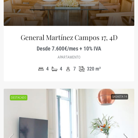
General Martínez Campos 17, 4D
Desde 7.600€/mes + 10% IVA
APARTAMENTO
4
4
7
320
m²
SAGASTA 14
DESTACADO