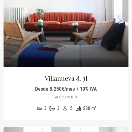
Villanueva 8, 3I
Desde 8.250€/mes + 10% IVA
APARTAMENTO
3
3
5
230
m²