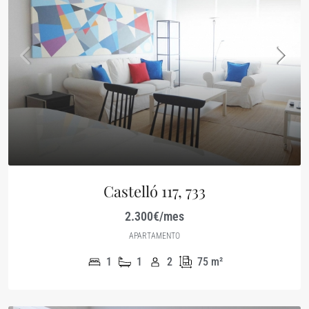
Castelló 117, 733
2.300€/mes
APARTAMENTO
1
1
2
75
m²