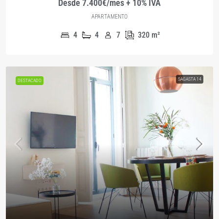
Desde 7.400€/mes + 10% IVA
APARTAMENTO
4
4
7
320
m²
SAGASTA 14
DESTACADO