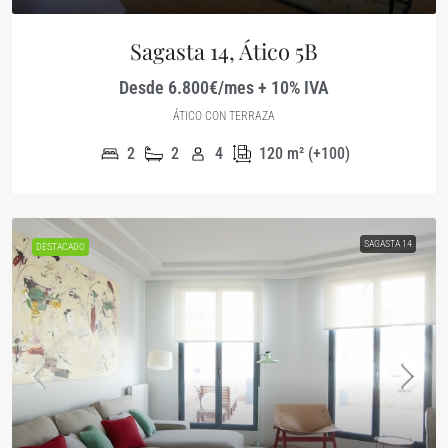
Sagasta 14, Ático 5B
Desde 6.800€/mes + 10% IVA
ÁTICO CON TERRAZA
2
2
4
120
m² (+100)
SAGASTA 14
DESTACADO