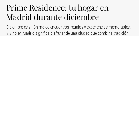
Prime Residence: tu hogar en
Madrid durante diciembre
Diciembre es sinónimo de encuentros, regalos y experiencias memorables.
Vivirlo en Madrid significa disfrutar de una ciudad que combina tradición,
sofisticación y estilo.
En
Prime Residence
encontrarás el alojamiento ideal para disfrutar de las
compras navideñas, los mercadillos y el ambiente único de estas fechas
con total comodidad.
Reserva tu apartamento de lujo en Madrid
y descubre cómo diciembre se
vive con más calma, más estilo y una experiencia verdaderamente
premium.
ANTERIOR
SIGUIENTE
Te puede interesar...