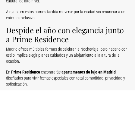
cultural de alto nivel.
Alojarse en estos barrios facilita moverse por la ciudad sin renunciar a un
entorno exclusivo.
Despide el año con elegancia junto
a Prime Residence
Madrid ofrece múltiples formas de celebrar la Nochevieja, pero hacerlo con
estilo implica elegir planes cuidados y un alojamiento a la altura de la
ocasión.
En
Prime Residence
encontrarás
apartamentos de lujo en Madrid
diseñados para vivir fechas especiales con total comodidad, privacidad y
sofisticación.
Ya sea para una cena privada, un brindis con vistas o simplemente para
disfrutar de la ciudad a tu ritmo, nuestros apartamentos son el punto de
partida perfecto.
Empieza el nuevo año como se
merece