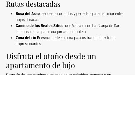
Rutas destacadas
Boca del Asno
: senderos cómodos y perfectos para caminar entre
hojas doradas.
Camino de los Reales Sitios
: une Valsaín con La Granja de San
Ildefonso, ideal para una jornada completa.
Zona del río Eresma
: perfecta para paseos tranquilos y fotos
impresionantes.
Disfruta el otoño desde un
apartamento de lujo
Después de una caminata entre paisajes coloridos, regresar a un
apartamento de lujo de Prime Residence
es el broche perfecto para una
escapada otoñal. Relajarte en un espacio elegante, disfrutar de una cena
tranquila o contemplar el atardecer desde una terraza privada convierte tu
experiencia en algo realmente especial.
Nuestras ubicaciones, en zonas premium como Chamberí, Salamanca y
Justicia, te permiten estar cerca de las principales salidas hacia la sierra,
mientras disfrutas de un ambiente exclusivo al regresar.
Vive el otoño madrileño con Prime