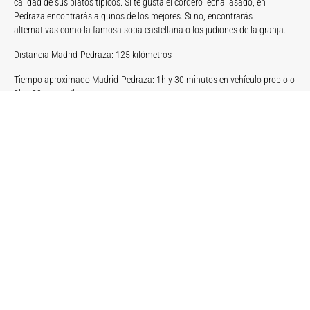
calidad de sus platos típicos. Si te gusta el cordero lechal asado, en
Pedraza encontrarás algunos de los mejores. Si no, encontrarás
alternativas como la famosa sopa castellana o los judiones de la granja.
Distancia Madrid-Pedraza: 125 kilómetros
Tiempo aproximado Madrid-Pedraza: 1h y 30 minutos en vehículo propio o
2h y 30 en tren/bus con transbordo.
¿Cómo llegar?: Vehículo propio o tren/bus (desde Chamartín)
PATONES DE ARRIBA
Patones es uno de los pueblos más lindos de Madrid, y en él se encuentra
una de las mejores expresiones de la arquitectura negra de la región. Su
encanto radica en sus pintorescas construcciones de pizarra y en el
ambiente auténtico que conserva, haciéndolo un destino único. ¿La
atracción principal de Patones de Arriba? El propio pueblo, con la piedra de
pizarra como principal elemento de construcción, las calles empedradas y
un ambiente de cuento.
En las últimas décadas, muchos de los habitantes se trasladaron a una
zona más accesible, dando lugar al surgimiento de un nuevo pueblo,
Patones de Abajo. Como resultado, el antiguo pueblo, Patones de Arriba,