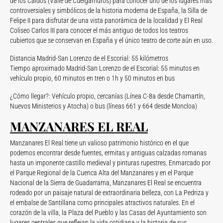
de los Caídos (Valle de Cuelgamuros) para conocer uno de los lugares más
controversiales y simbólicos de la historia moderna de España, la Silla de
Felipe II para disfrutar de una vista panorámica de la localidad y El Real
Coliseo Carlos III para conocer el más antiguo de todos los teatros
cubiertos que se conservan en España y el único teatro de corte aún en uso.
Distancia Madrid-San Lorenzo de el Escorial: 55 kilómetros
Tiempo aproximado Madrid-San Lorenzo de el Escorial: 55 minutos en
vehículo propio, 60 minutos en tren o 1h y 50 minutos en bus
¿Cómo llegar?: Vehículo propio, cercanías (Línea C-8a desde Chamartín,
Nuevos Ministerios y Atocha) o bus (líneas 661 y 664 desde Moncloa)
MANZANARES EL REAL
Manzanares El Real tiene un valioso patrimonio histórico en el que
podemos encontrar desde fuentes, ermitas y antiguas calzadas romanas
hasta un imponente castillo medieval y pinturas rupestres. Enmarcado por
el Parque Regional de la Cuenca Alta del Manzanares y en el Parque
Nacional de la Sierra de Guadarrama, Manzanares El Real se encuentra
rodeado por un paisaje natural de extraordinaria belleza, con La Pedriza y
el embalse de Santillana como principales atractivos naturales. En el
corazón de la villa, la Plaza del Pueblo y las Casas del Ayuntamiento son
lugares centrales que reflejan la vida cotidiana y la historia de sus