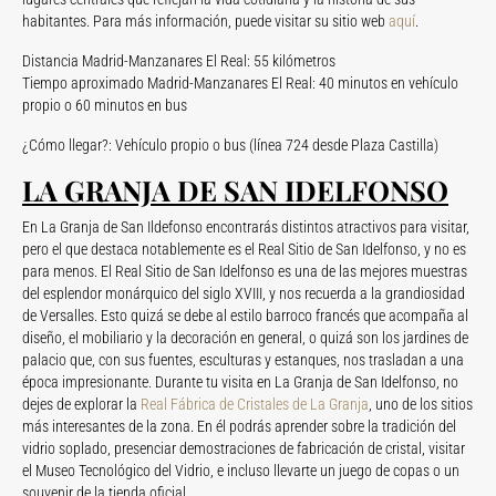
habitantes. Para más información, puede visitar su sitio web
aquí
.
Distancia Madrid-Manzanares El Real: 55 kilómetros
Tiempo aproximado Madrid-Manzanares El Real: 40 minutos en vehículo
propio o 60 minutos en bus
¿Cómo llegar?: Vehículo propio o bus (línea 724 desde Plaza Castilla)
LA GRANJA DE SAN IDELFONSO
En La Granja de San Ildefonso encontrarás distintos atractivos para visitar,
pero el que destaca notablemente es el Real Sitio de San Idelfonso, y no es
para menos. El Real Sitio de San Idelfonso es una de las mejores muestras
del esplendor monárquico del siglo XVIII, y nos recuerda a la grandiosidad
de Versalles. Esto quizá se debe al estilo barroco francés que acompaña al
diseño, el mobiliario y la decoración en general, o quizá son los jardines de
palacio que, con sus fuentes, esculturas y estanques, nos trasladan a una
época impresionante. Durante tu visita en La Granja de San Idelfonso, no
dejes de explorar la
Real Fábrica de Cristales de La Granja
, uno de los sitios
más interesantes de la zona. En él podrás aprender sobre la tradición del
vidrio soplado, presenciar demostraciones de fabricación de cristal, visitar
el Museo Tecnológico del Vidrio, e incluso llevarte un juego de copas o un
souvenir de la tienda oficial.